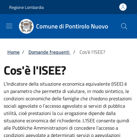
Salta al contenuto principale
Skip to footer content
Regione Lombardia
Comune di Pontirolo Nuovo
Briciole di pane
Home
/
Domande frequenti
/
Cos'è l'ISEE?
Cos'è l'ISEE?
L'Indicatore della situazione economica equivalente (ISEE) è
un parametro che permette di valutare, in modo sintetico, le
condizioni economiche delle famiglie che chiedono prestazioni
sociali agevolate o l’accesso agevolato ai servizi di pubblica
utilità, cioè prestazioni la cui erogazione dipende dalla
situazione economica del richiedente. L’ISEE consente quindi
alle Pubbliche Amministrazioni di concedere l’accesso a
condizioni agevolate a determinati servizi o agevolazioni