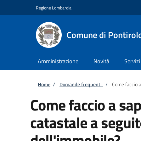
Salta al contenuto principale
Skip to footer content
Regione Lombardia
Comune di Pontirol
Amministrazione
Novità
Servizi
Briciole di pane
Home
/
Domande frequenti
/
Come faccio a
Come faccio a sa
catastale a seguit
dell'immobile?