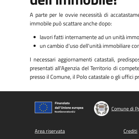
A parte per le ovvie necessità di accatastam
immobile può scattare anche dopo:
lavori fatti internamente ad un unità immob
un cambio d'uso dell'unità immobiliare co
I necessari aggiornamenti catastali, predispo
presentati all'Agenzia del Territorio di compet
presso il Comune, il Polo catastale o gli uffici
Comune di Po
Footer menu
Area riservata
Crediti