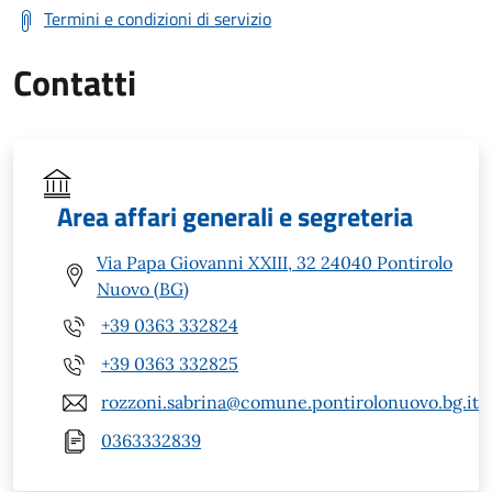
Termini e condizioni di servizio
Contatti
Area affari generali e segreteria
Via Papa Giovanni XXIII, 32 24040 Pontirolo
Nuovo (BG)
+39 0363 332824
+39 0363 332825
rozzoni.sabrina@comune.pontirolonuovo.bg.it
0363332839