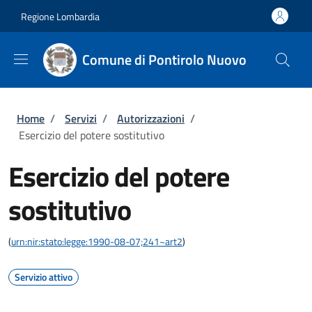
Salta al contenuto principale
Skip to footer content
Regione Lombardia
Comune di Pontirolo Nuovo
Briciole di pane
Home
/
Servizi
/
Autorizzazioni
/
Esercizio del potere sostitutivo
Esercizio del potere
sostitutivo
(
urn:nir:stato:legge:1990-08-07;241~art2
)
Servizio attivo