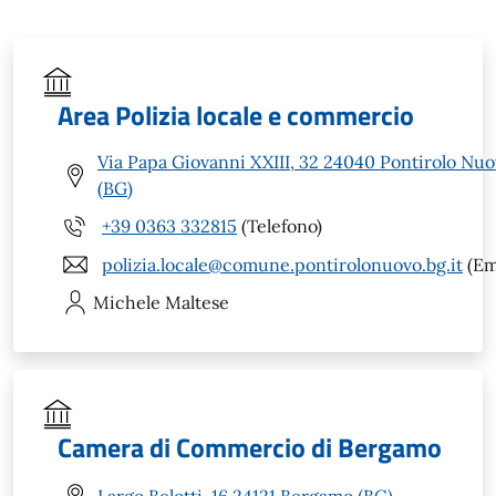
Area Polizia locale e commercio
Via Papa Giovanni XXIII, 32 24040 Pontirolo Nu
(BG)
+39 0363 332815
(Telefono)
polizia.locale@comune.pontirolonuovo.bg.it
(Em
Michele
Maltese
Camera di Commercio di Bergamo
Largo Belotti, 16 24121 Bergamo (BG)