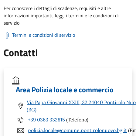
Per conoscere i dettagli di scadenze, requisiti e altre
informazioni importanti, leggi i termini e le condizioni di
servizio.
Termini e condizioni di servizio
Contatti
Area Polizia locale e commercio
Via Papa Giovanni XXIII, 32 24040 Pontirolo Nu
(BG)
+39 0363 332815
(Telefono)
polizia.locale@comune.pontirolonuovo.bg.it
(Em