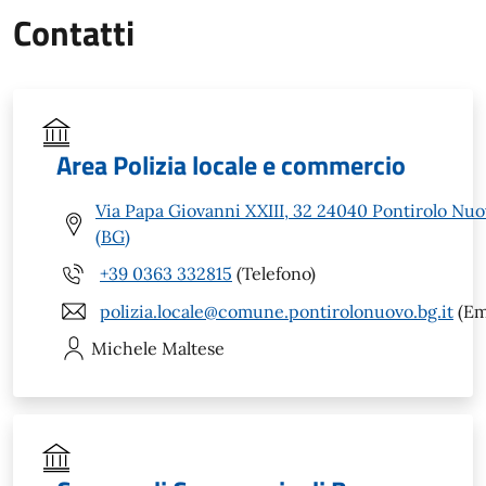
Contatti
Area Polizia locale e commercio
Via Papa Giovanni XXIII, 32 24040 Pontirolo Nu
(BG)
+39 0363 332815
(Telefono)
polizia.locale@comune.pontirolonuovo.bg.it
(Em
Michele
Maltese