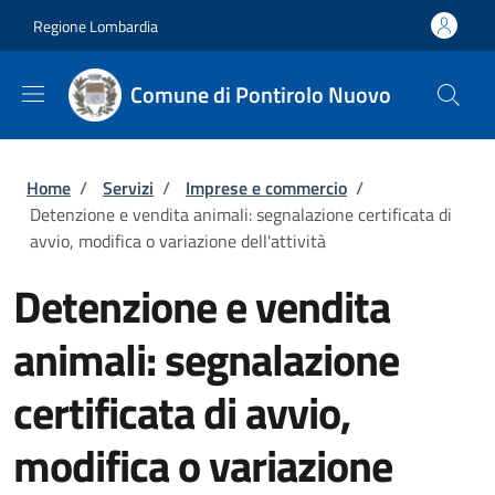
Salta al contenuto principale
Skip to footer content
Regione Lombardia
Comune di Pontirolo Nuovo
Briciole di pane
Home
/
Servizi
/
Imprese e commercio
/
Detenzione e vendita animali: segnalazione certificata di
avvio, modifica o variazione dell'attività
Detenzione e vendita
animali: segnalazione
certificata di avvio,
modifica o variazione