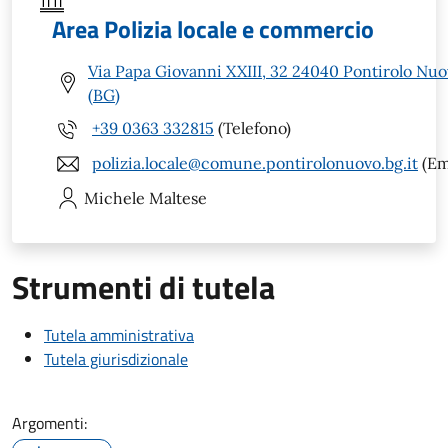
Area Polizia locale e commercio
Via Papa Giovanni XXIII, 32 24040 Pontirolo Nu
(BG)
+39 0363 332815
(Telefono)
polizia.locale@comune.pontirolonuovo.bg.it
(Em
Michele
Maltese
Strumenti di tutela
Tutela amministrativa
Tutela giurisdizionale
Argomenti: