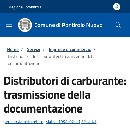
Salta al contenuto principale
Skip to footer content
Regione Lombardia
Comune di Pontirolo Nuovo
Briciole di pane
Home
/
Servizi
/
Imprese e commercio
/
Distributori di carburante: trasmissione della
documentazione
Distributori di carburante:
trasmissione della
documentazione
(
urn:nir:stato:decreto.legislativo:1998-02-11;32~art.1
)