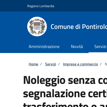
Salta al contenuto principale
Skip to footer content
Regione Lombardia
Comune di Pontirol
Amministrazione
Novità
Servizi
Briciole di pane
Home
/
Servizi
/
Imprese e commercio
/
N
Noleggio senza c
segnalazione certi
trasferimento o 