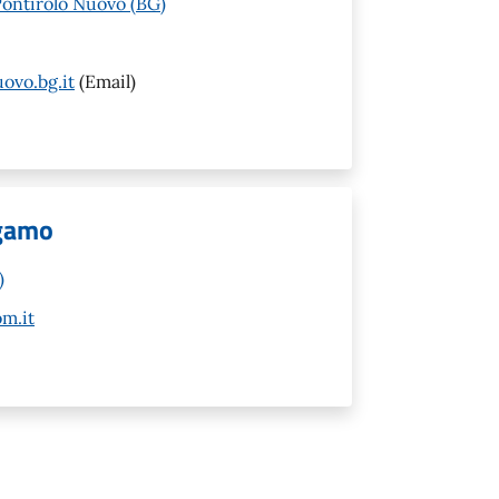
Pontirolo Nuovo (BG)
ovo.bg.it
(Email)
rgamo
)
m.it