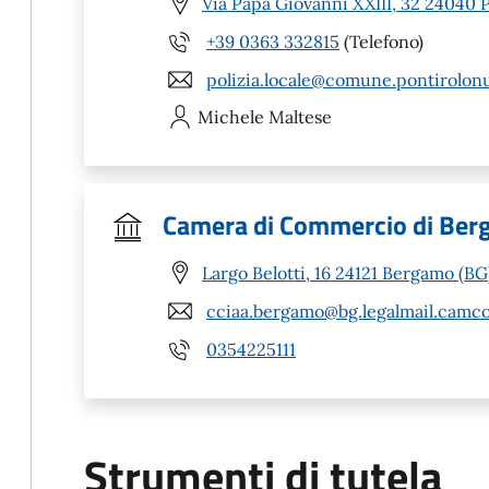
Via Papa Giovanni XXIII, 32 24040 
+39 0363 332815
(Telefono)
polizia.locale@comune.pontirolonu
Michele
Maltese
Camera di Commercio di Be
Largo Belotti, 16 24121 Bergamo (BG
cciaa.bergamo@bg.legalmail.camco
0354225111
Strumenti di tutela