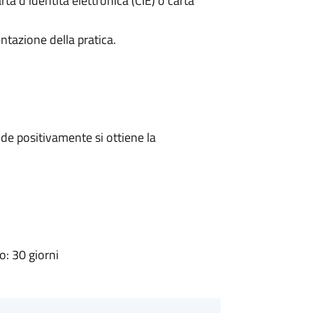
rta d’identità elettronica (CIE) o carta
ntazione della pratica.
e positivamente si ottiene la
: 30 giorni