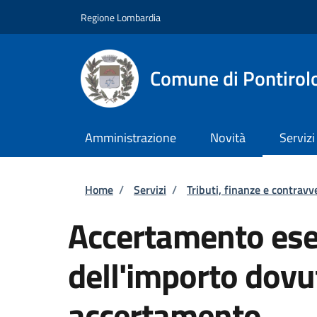
Salta al contenuto principale
Skip to footer content
Regione Lombardia
Comune di Pontirol
Amministrazione
Novità
Servizi
Briciole di pane
Home
/
Servizi
/
Tributi, finanze e contravv
Accertamento esec
dell'importo dovu
accertamento