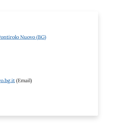
Pontirolo Nuovo (BG)
.bg.it
(Email)