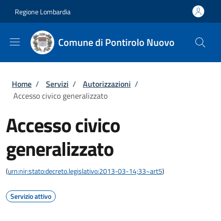
Salta al contenuto principale
Skip to footer content
Regione Lombardia
Comune di Pontirolo Nuovo
Briciole di pane
Home
/
Servizi
/
Autorizzazioni
/
Accesso civico generalizzato
Accesso civico
generalizzato
(
urn:nir:stato:decreto.legislativo:2013-03-14;33~art5
)
Servizio attivo