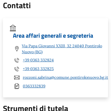
Contatti
Area affari generali e segreteria
Via Papa Giovanni XXIII, 32 24040 Pontirolo
Nuovo (BG)
+39 0363 332824
+39 0363 332825
rozzoni.sabrina@comune.pontirolonuovo.bg.it
0363332839
Strumenti di tutela