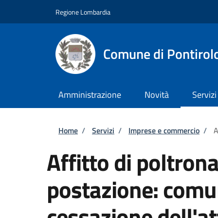
Salta al contenuto principale
Skip to footer content
Regione Lombardia
Comune di Pontirol
Amministrazione
Novità
Servizi
Briciole di pane
Home
/
Servizi
/
Imprese e commercio
/
A
Affitto di poltron
postazione: comu
cessazione dell'at