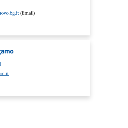
ovo.bg.it
(Email)
rgamo
)
m.it