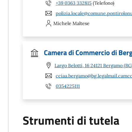
+39 0363 332815
(Telefono)
polizia.locale@comune.pontirolonu
Michele
Maltese
Camera di Commercio di Be
Largo Belotti, 16 24121 Bergamo (BG
cciaa.bergamo@bg.legalmail.camco
0354225111
Strumenti di tutela