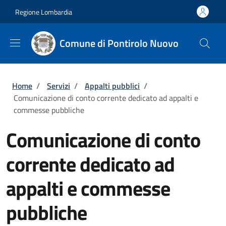
Salta al contenuto principale
Skip to footer content
Regione Lombardia
Comune di Pontirolo Nuovo
Briciole di pane
Home
/
Servizi
/
Appalti pubblici
/
Comunicazione di conto corrente dedicato ad appalti e
commesse pubbliche
Comunicazione di conto
corrente dedicato ad
appalti e commesse
pubbliche