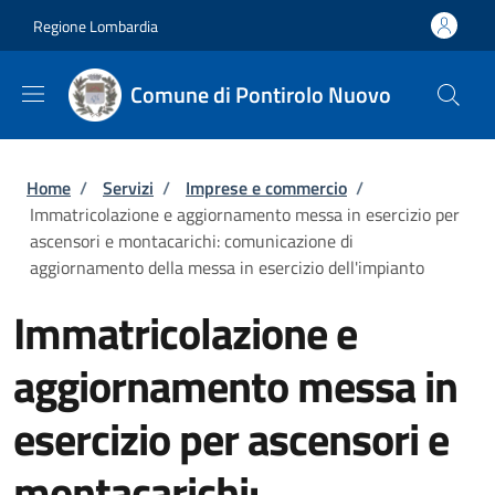
Salta al contenuto principale
Skip to footer content
Regione Lombardia
Comune di Pontirolo Nuovo
Briciole di pane
Home
/
Servizi
/
Imprese e commercio
/
Immatricolazione e aggiornamento messa in esercizio per
ascensori e montacarichi: comunicazione di
aggiornamento della messa in esercizio dell'impianto
Immatricolazione e
aggiornamento messa in
esercizio per ascensori e
montacarichi: