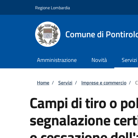
Salta al contenuto principale
Skip to footer content
Regione Lombardia
Comune di Pontirol
Amministrazione
Novità
Servizi
Briciole di pane
Home
/
Servizi
/
Imprese e commercio
/
C
Campi di tiro o pol
segnalazione certi
o cessazione dell'