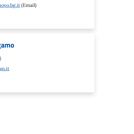
ovo.bg.it
(Email)
rgamo
)
m.it