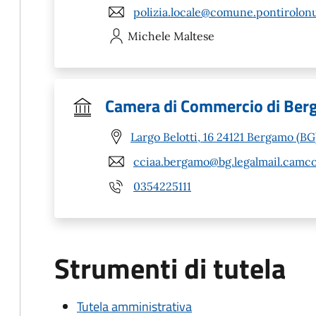
polizia.locale@comune.pontirolonu
Michele
Maltese
Camera di Commercio di Be
Largo Belotti, 16 24121 Bergamo (BG
cciaa.bergamo@bg.legalmail.camco
0354225111
Strumenti di tutela
Tutela amministrativa