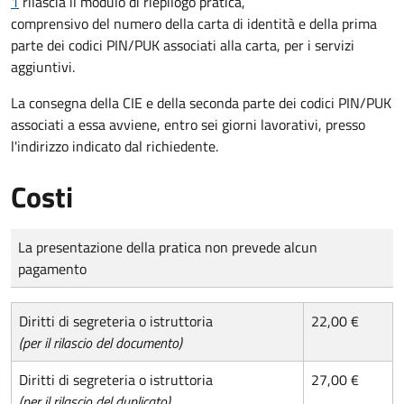
1
rilascia il modulo di riepilogo pratica,
comprensivo del numero della carta di identità e della prima
parte dei codici PIN/PUK associati alla carta, per i servizi
aggiuntivi.
La consegna della CIE e della seconda parte dei codici PIN/PUK
associati a essa avviene, entro sei giorni lavorativi, presso
l'indirizzo indicato dal richiedente.
Costi
Tipo di pagamento
Importo
La presentazione della pratica non prevede alcun
pagamento
Diritti di segreteria o istruttoria
22,00 €
(per il rilascio del documento)
Diritti di segreteria o istruttoria
27,00 €
(per il rilascio del duplicato)