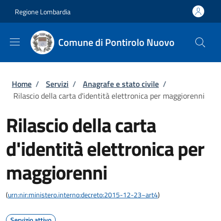
Salta al contenuto principale
Skip to footer content
Regione Lombardia
Comune di Pontirolo Nuovo
Briciole di pane
Home
/
Servizi
/
Anagrafe e stato civile
/
Rilascio della carta d'identità elettronica per maggiorenni
Rilascio della carta
d'identità elettronica per
maggiorenni
(
urn:nir:ministero.interno:decreto:2015-12-23~art4
)
Servizio attivo