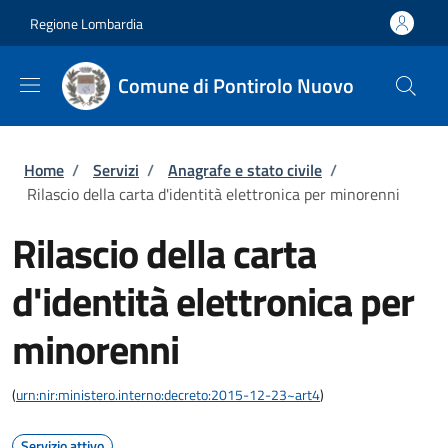
Salta al contenuto principale
Skip to footer content
Regione Lombardia
Comune di Pontirolo Nuovo
Briciole di pane
Home
/
Servizi
/
Anagrafe e stato civile
/
Rilascio della carta d'identità elettronica per minorenni
Rilascio della carta
d'identità elettronica per
minorenni
(
urn:nir:ministero.interno:decreto:2015-12-23~art4
)
Servizio attivo