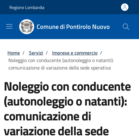
Salta al contenuto principale
Skip to footer content
Regione Lombardia
Comune di Pontirolo Nuovo
Briciole di pane
Home
/
Servizi
/
Imprese e commercio
/
Noleggio con conducente (autonoleggio o natanti):
comunicazione di variazione della sede operativa
Noleggio con conducente
(autonoleggio o natanti):
comunicazione di
variazione della sede