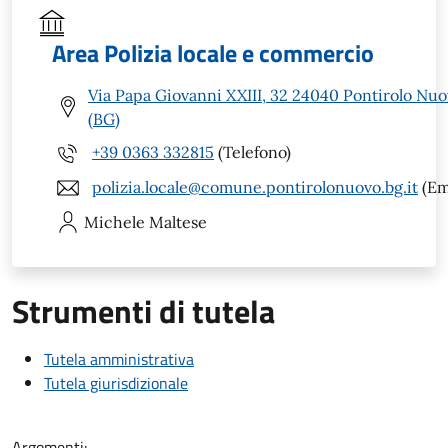
Area Polizia locale e commercio
Via Papa Giovanni XXIII, 32 24040 Pontirolo Nu
(BG)
+39 0363 332815
(Telefono)
polizia.locale@comune.pontirolonuovo.bg.it
(Em
Michele
Maltese
Strumenti di tutela
Tutela amministrativa
Tutela giurisdizionale
Argomenti: