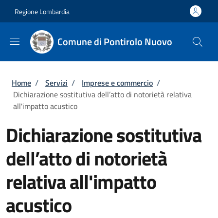
Salta al contenuto principale
Skip to footer content
Regione Lombardia
Comune di Pontirolo Nuovo
Briciole di pane
Home
/
Servizi
/
Imprese e commercio
/
Dichiarazione sostitutiva dell’atto di notorietà relativa
all'impatto acustico
Dichiarazione sostitutiva
dell’atto di notorietà
relativa all'impatto
acustico