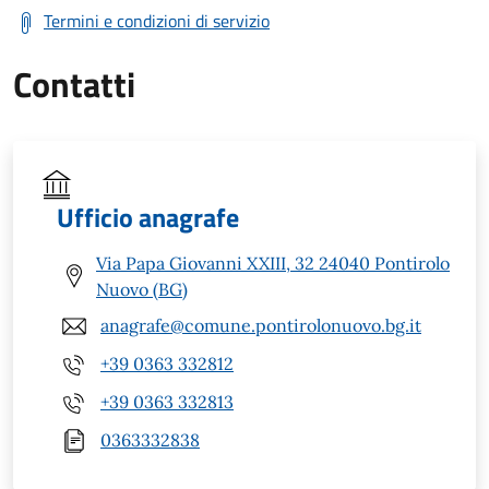
Termini e condizioni di servizio
Contatti
Ufficio anagrafe
Via Papa Giovanni XXIII, 32 24040 Pontirolo
Nuovo (BG)
anagrafe@comune.pontirolonuovo.bg.it
+39 0363 332812
+39 0363 332813
0363332838