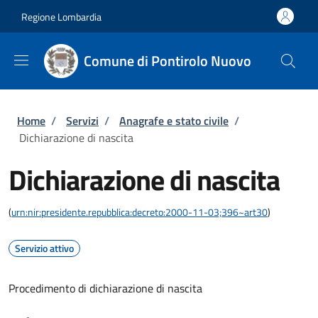
Salta al contenuto principale
Skip to footer content
Regione Lombardia
Comune di Pontirolo Nuovo
Briciole di pane
Home
/
Servizi
/
Anagrafe e stato civile
/
Dichiarazione di nascita
Dichiarazione di nascita
(
urn:nir:presidente.repubblica:decreto:2000-11-03;396~art30
)
Servizio attivo
Procedimento di dichiarazione di nascita