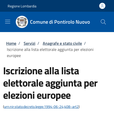
Salta al contenuto principale
Skip to footer content
Regione Lombardia
Comune di Pontirolo Nuovo
Briciole di pane
Home
/
Servizi
/
Anagrafe e stato civile
/
Iscrizione alla lista elettorale aggiunta per elezioni
europee
Iscrizione alla lista
elettorale aggiunta per
elezioni europee
(
urn:nir:stato:decreto.legge:1994-06-24;408~art2
)