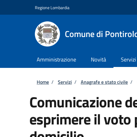
Salta al contenuto principale
Skip to footer content
Regione Lombardia
Comune di Pontirol
Amministrazione
Novità
Servizi
Briciole di pane
Home
/
Servizi
/
Anagrafe e stato civile
/
Comunicazione del
esprimere il voto 
domicilio