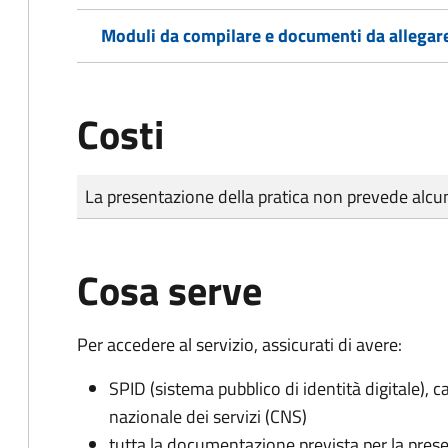
Moduli da compilare e documenti da allegar
Costi
Tipo di pagamento
Importo
La presentazione della pratica non prevede al
Cosa serve
Per accedere al servizio, assicurati di avere:
SPID (sistema pubblico di identità digitale), ca
nazionale dei servizi (CNS)
tutta la documentazione prevista per la prese