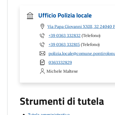
Ufficio Polizia locale
Via Papa Giovanni XXIII, 32 24040 
+39 0363 332832
(Telefono)
+39 0363 332815
(Telefono)
polizia.locale@comune.pontirolonu
0363332829
Michele
Maltese
Strumenti di tutela
Tutela amministrativa