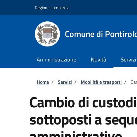
Salta al contenuto principale
Skip to footer content
Regione Lombardia
Comune di Pontirol
Amministrazione
Novità
Servizi
Briciole di pane
Home
/
Servizi
/
Mobilità e trasporti
/
Cam
Cambio di custodia
sottoposti a sequ
amministrativo