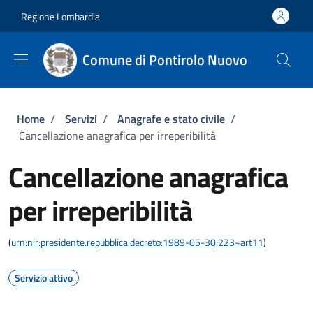
Salta al contenuto principale
Skip to footer content
Regione Lombardia
Comune di Pontirolo Nuovo
Briciole di pane
Home
/
Servizi
/
Anagrafe e stato civile
/
Cancellazione anagrafica per irreperibilità
Cancellazione anagrafica
per irreperibilità
(
urn:nir:presidente.repubblica:decreto:1989-05-30;223~art11
)
Servizio attivo