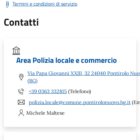
Termini e condizioni di servizio
Contatti
Area Polizia locale e commercio
Via Papa Giovanni XXIII, 32 24040 Pontirolo Nu
(BG)
+39 0363 332815
(Telefono)
polizia.locale@comune.pontirolonuovo.bg.it
(Em
Michele
Maltese