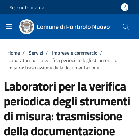
Salta al contenuto principale
Skip to footer content
Regione Lombardia
Comune di Pontirolo Nuovo
Briciole di pane
Home
/
Servizi
/
Imprese e commercio
/
Laboratori per la verifica periodica degli strumenti di
misura: trasmissione della documentazione
Laboratori per la verifica
periodica degli strumenti
di misura: trasmissione
della documentazione