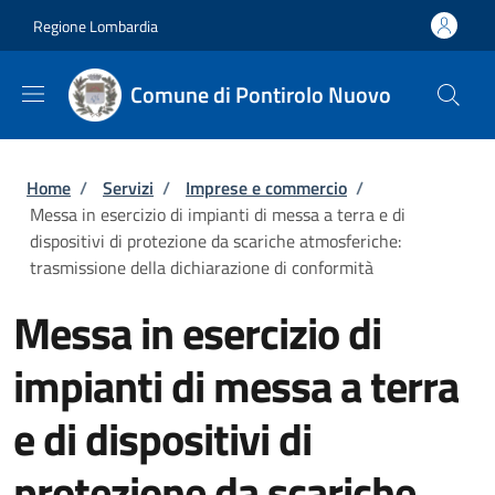
Salta al contenuto principale
Skip to footer content
Regione Lombardia
Comune di Pontirolo Nuovo
Briciole di pane
Home
/
Servizi
/
Imprese e commercio
/
Messa in esercizio di impianti di messa a terra e di
dispositivi di protezione da scariche atmosferiche:
trasmissione della dichiarazione di conformità
Messa in esercizio di
impianti di messa a terra
e di dispositivi di
protezione da scariche