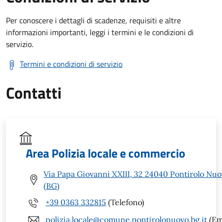
Per conoscere i dettagli di scadenze, requisiti e altre
informazioni importanti, leggi i termini e le condizioni di
servizio.
Termini e condizioni di servizio
Contatti
Area Polizia locale e commercio
Via Papa Giovanni XXIII, 32 24040 Pontirolo Nu
(BG)
+39 0363 332815
(Telefono)
polizia.locale@comune.pontirolonuovo.bg.it
(Em