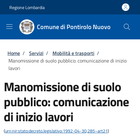
Salta al contenuto principale
Skip to footer content
Regione Lombardia
Comune di Pontirolo Nuovo
Briciole di pane
Home
/
Servizi
/
Mobilità e trasporti
/
Manomissione di suolo pubblico: comunicazione di inizio
lavori
Manomissione di suolo
pubblico: comunicazione
di inizio lavori
(
urn:nir:stato:decreto.legislativo:1992-04-30;285~art21
)