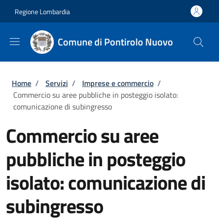
Salta al contenuto principale
Skip to footer content
Regione Lombardia
Comune di Pontirolo Nuovo
Briciole di pane
Home
/
Servizi
/
Imprese e commercio
/
Commercio su aree pubbliche in posteggio isolato:
comunicazione di subingresso
Commercio su aree
pubbliche in posteggio
isolato: comunicazione di
subingresso