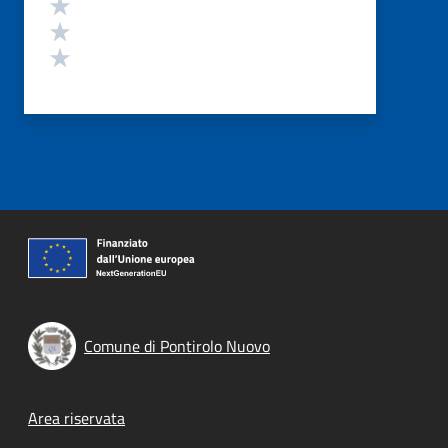
Valuta 3 stelle su 5
Valuta 2 stelle su 5
Valuta 1 stelle su 5
Comune di Pontirolo Nuovo
Footer menu
Area riservata