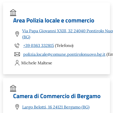
Area Polizia locale e commercio
Via Papa Giovanni XXIII, 32 24040 Pontirolo Nu
(BG)
+39 0363 332815
(Telefono)
polizia.locale@comune.pontirolonuovo.bg.it
(Em
Michele
Maltese
Camera di Commercio di Bergamo
Largo Belotti, 16 24121 Bergamo (BG)