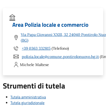
Area Polizia locale e commercio
Via Papa Giovanni XXIII, 32 24040 Pontirolo Nu
(BG)
+39 0363 332815
(Telefono)
polizia.locale@comune.pontirolonuovo.bg.it
(Em
Michele
Maltese
Strumenti di tutela
Tutela amministrativa
Tutela giurisdizionale