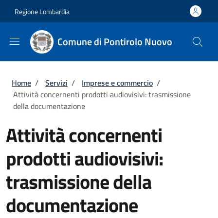
Salta al contenuto principale
Skip to footer content
Regione Lombardia
Comune di Pontirolo Nuovo
Briciole di pane
Home
/
Servizi
/
Imprese e commercio
/
Attività concernenti prodotti audiovisivi: trasmissione
della documentazione
Attività concernenti
prodotti audiovisivi:
trasmissione della
documentazione