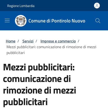
Salta al contenuto principale
Skip to footer content
Regione Lombardia
Comune di Pontirolo Nuovo
Briciole di pane
Home
/
Servizi
/
Imprese e commercio
/
Mezzi pubblicitari: comunicazione di rimozione di mezzi
pubblicitari
Mezzi pubblicitari:
comunicazione di
rimozione di mezzi
pubblicitari