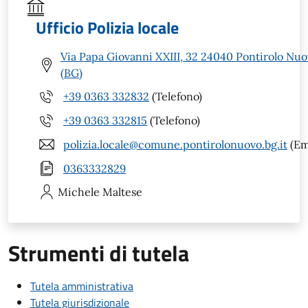
Ufficio Polizia locale
Via Papa Giovanni XXIII, 32 24040 Pontirolo Nu
(BG)
+39 0363 332832
(Telefono)
+39 0363 332815
(Telefono)
polizia.locale@comune.pontirolonuovo.bg.it
(Em
0363332829
Michele
Maltese
Strumenti di tutela
Tutela amministrativa
Tutela giurisdizionale