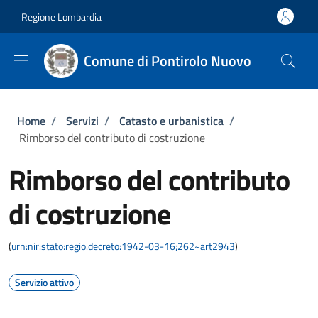
Salta al contenuto principale
Skip to footer content
Regione Lombardia
Comune di Pontirolo Nuovo
Briciole di pane
Home
/
Servizi
/
Catasto e urbanistica
/
Rimborso del contributo di costruzione
Rimborso del contributo
di costruzione
(
urn:nir:stato:regio.decreto:1942-03-16;262~art2943
)
Servizio attivo