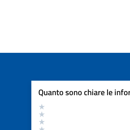
Quanto sono chiare le info
Valutazione
Valuta 5 stelle su 5
Valuta 4 stelle su 5
Valuta 3 stelle su 5
Valuta 2 stelle su 5