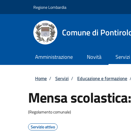
Salta al contenuto principale
Skip to footer content
Regione Lombardia
Comune di Pontirol
Amministrazione
Novità
Servizi
Briciole di pane
Home
/
Servizi
/
Educazione e formazione
Mensa scolastica: 
(Regolamento comunale)
Servizio attivo