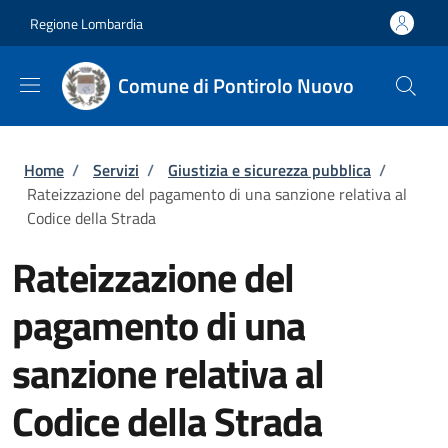
Salta al contenuto principale
Skip to footer content
Regione Lombardia
Comune di Pontirolo Nuovo
Briciole di pane
Home
/
Servizi
/
Giustizia e sicurezza pubblica
/
Rateizzazione del pagamento di una sanzione relativa al
Codice della Strada
Rateizzazione del
pagamento di una
sanzione relativa al
Codice della Strada