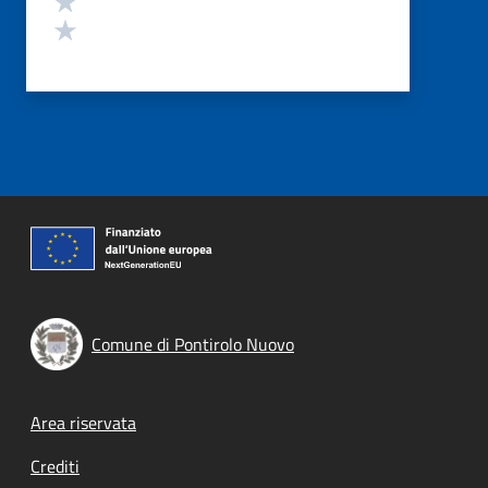
Valuta 1 stelle su 5
Comune di Pontirolo Nuovo
Footer menu
Area riservata
Crediti