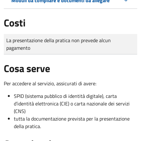
Moduli da compilare e documenti da allegare
Costi
Tipo di pagamento
Importo
La presentazione della pratica non prevede alcun
pagamento
Cosa serve
Per accedere al servizio, assicurati di avere:
SPID (sistema pubblico di identità digitale), carta
d’identità elettronica (CIE) o carta nazionale dei servizi
(CNS)
tutta la documentazione prevista per la presentazione
della pratica.