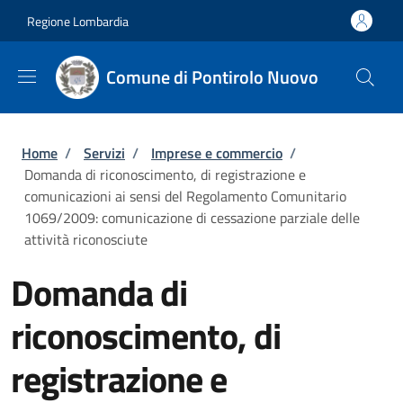
Salta al contenuto principale
Skip to footer content
Regione Lombardia
Comune di Pontirolo Nuovo
Briciole di pane
Home
/
Servizi
/
Imprese e commercio
/
Domanda di riconoscimento, di registrazione e
comunicazioni ai sensi del Regolamento Comunitario
1069/2009: comunicazione di cessazione parziale delle
attività riconosciute
Domanda di
riconoscimento, di
registrazione e