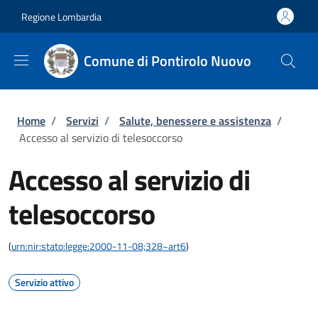
Salta al contenuto principale
Skip to footer content
Regione Lombardia
Comune di Pontirolo Nuovo
Briciole di pane
Home
/
Servizi
/
Salute, benessere e assistenza
/
Accesso al servizio di telesoccorso
Accesso al servizio di
telesoccorso
(
urn:nir:stato:legge:2000-11-08;328~art6
)
Servizio attivo