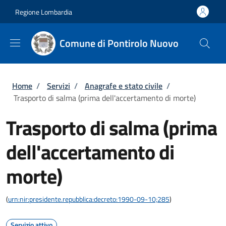
Salta al contenuto principale
Skip to footer content
Regione Lombardia
Comune di Pontirolo Nuovo
Briciole di pane
Home
/
Servizi
/
Anagrafe e stato civile
/
Trasporto di salma (prima dell'accertamento di morte)
Trasporto di salma (prima
dell'accertamento di
morte)
(
urn:nir:presidente.repubblica:decreto:1990-09-10;285
)
Servizio attivo