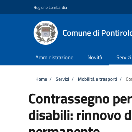
Salta al contenuto principale
Skip to footer content
Regione Lombardia
Comune di Pontirol
Amministrazione
Novità
Servizi
Briciole di pane
Home
/
Servizi
/
Mobilità e trasporti
/
Con
Contrassegno per v
disabili: rinnovo
permanente