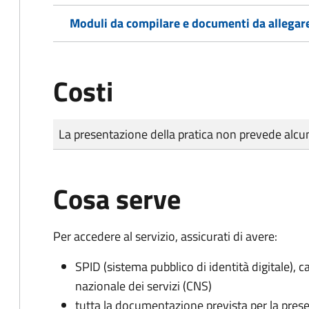
Moduli da compilare e documenti da allegar
Costi
Tipo di pagamento
Importo
La presentazione della pratica non prevede al
Cosa serve
Per accedere al servizio, assicurati di avere:
SPID (sistema pubblico di identità digitale), ca
nazionale dei servizi (CNS)
tutta la documentazione prevista per la prese