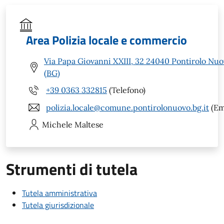
Area Polizia locale e commercio
Via Papa Giovanni XXIII, 32 24040 Pontirolo Nu
(BG)
+39 0363 332815
(Telefono)
polizia.locale@comune.pontirolonuovo.bg.it
(Em
Michele
Maltese
Strumenti di tutela
Tutela amministrativa
Tutela giurisdizionale