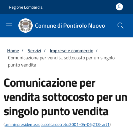
Salta al contenuto principale
Skip to footer content
Regione Lombardia
Comune di Pontirolo Nuovo
Briciole di pane
Home
/
Servizi
/
Imprese e commercio
/
Comunicazione per vendita sottocosto per un singolo
punto vendita
Comunicazione per
vendita sottocosto per un
singolo punto vendita
(
urn:nir:presidente.repubblica:decreto:2001-04-06;218~art1
)