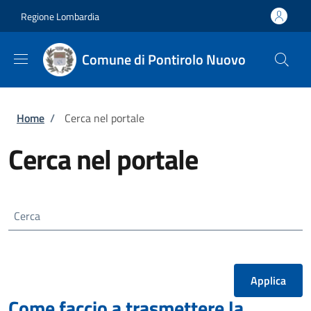
Salta al contenuto principale
Skip to footer content
Regione Lombardia
Comune di Pontirolo Nuovo
Briciole di pane
Home
/
Cerca nel portale
Cerca nel portale
Cerca
Come faccio a trasmettere la