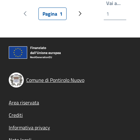
Write th
Vai a…
Pagina
1
Pagina precedente
Pagina attuale
Prossima pagina
Comune di Pontirolo Nuovo
Footer menu
Area riservata
Crediti
Informativa privacy