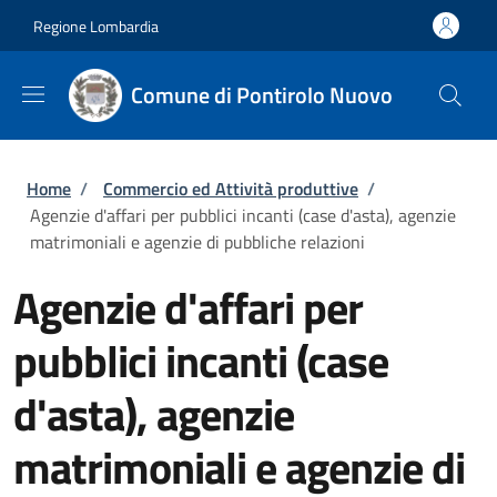
Salta al contenuto principale
Skip to footer content
Regione Lombardia
Comune di Pontirolo Nuovo
Briciole di pane
Home
/
Commercio ed Attività produttive
/
Agenzie d'affari per pubblici incanti (case d'asta), agenzie
matrimoniali e agenzie di pubbliche relazioni
Agenzie d'affari per
pubblici incanti (case
d'asta), agenzie
matrimoniali e agenzie di