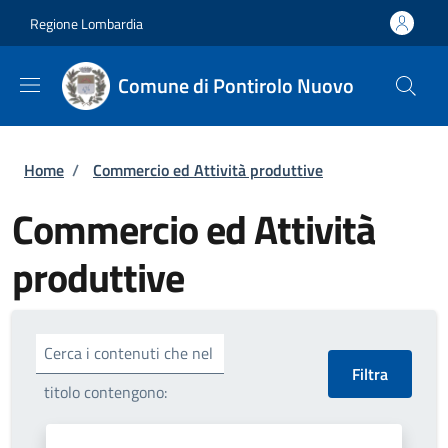
Salta al contenuto principale
Skip to footer content
Regione Lombardia
Comune di Pontirolo Nuovo
Briciole di pane
Home
/
Commercio ed Attività produttive
Commercio ed Attività
produttive
Cerca i contenuti che nel
titolo contengono: