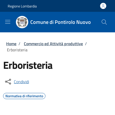
Salta al contenuto principale
Skip to footer content
Regione Lombardia
Comune di Pontirolo Nuovo
Briciole di pane
Home
/
Commercio ed Attività produttive
/
Erboristeria
Erboristeria
Condividi
Normativa di riferimento