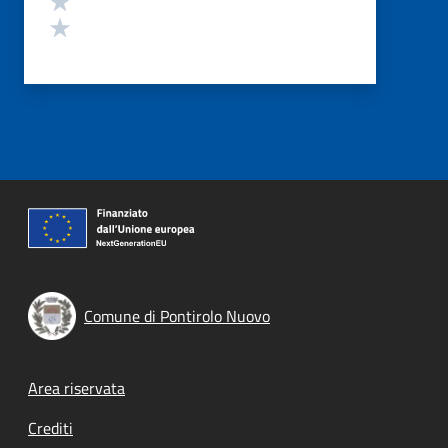
Valuta 1 stelle su 5
Comune di Pontirolo Nuovo
Footer menu
Area riservata
Crediti