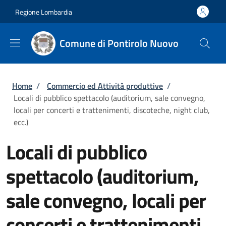
Salta al contenuto principale
Skip to footer content
Regione Lombardia
Comune di Pontirolo Nuovo
Briciole di pane
Home
/
Commercio ed Attività produttive
/
Locali di pubblico spettacolo (auditorium, sale convegno,
locali per concerti e trattenimenti, discoteche, night club,
ecc.)
Locali di pubblico
spettacolo (auditorium,
sale convegno, locali per
concerti e trattenimenti,