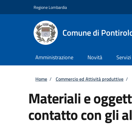
Salta al contenuto principale
Skip to footer content
Regione Lombardia
Comune di Pontirol
Amministrazione
Novità
Servizi
Briciole di pane
Home
/
Commercio ed Attività produttive
/
Materiali e oggett
contatto con gli 