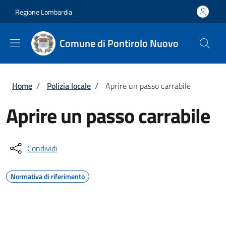
Salta al contenuto principale
Skip to footer content
Regione Lombardia
Comune di Pontirolo Nuovo
Briciole di pane
Home
/
Polizia locale
/
Aprire un passo carrabile
Aprire un passo carrabile
Condividi
Normativa di riferimento