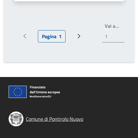
Write th
Vai a…
Pagina
1
Pagina precedente
Pagina attuale
Prossima pagina
Comune di Pontirolo Nuovo