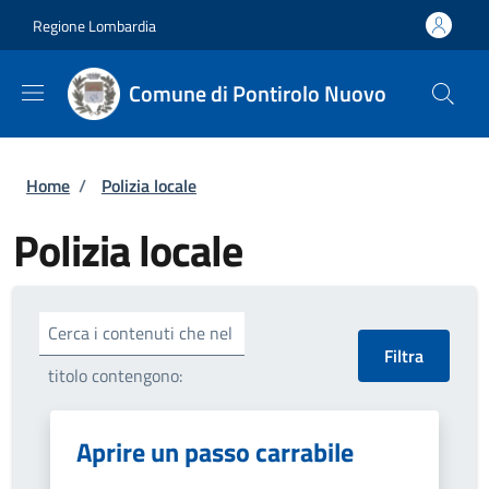
Salta al contenuto principale
Skip to footer content
Regione Lombardia
Comune di Pontirolo Nuovo
Briciole di pane
Home
/
Polizia locale
Polizia locale
Cerca i contenuti che nel
titolo contengono:
Aprire un passo carrabile