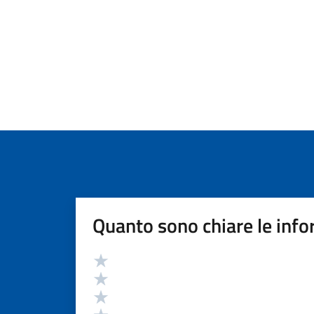
Quanto sono chiare le info
Valutazione
Valuta 5 stelle su 5
Valuta 4 stelle su 5
Valuta 3 stelle su 5
Valuta 2 stelle su 5