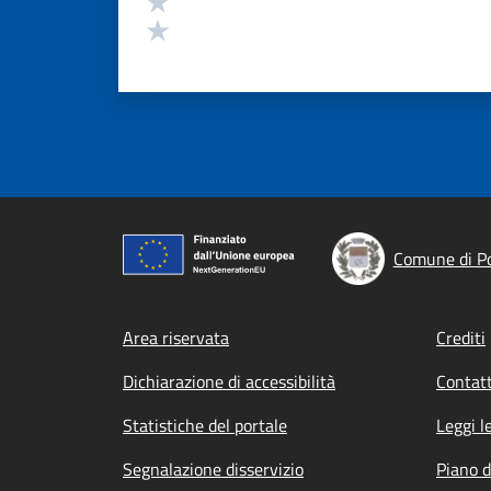
Valuta 1 stelle su 5
Comune di Po
Footer menu
Area riservata
Crediti
Dichiarazione di accessibilità
Contatt
Statistiche del portale
Leggi l
Segnalazione disservizio
Piano d