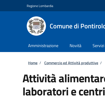
Salta al contenuto principale
Skip to footer content
Regione Lombardia
Comune di Pontirol
Amministrazione
Novità
Servizi
Briciole di pane
Home
/
Commercio ed Attività produttive
/
Attività alimentar
laboratori e centri