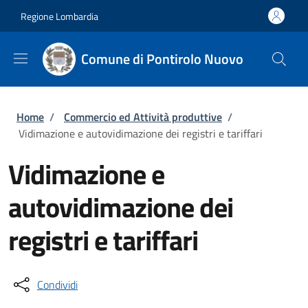
Salta al contenuto principale
Skip to footer content
Regione Lombardia
Comune di Pontirolo Nuovo
Briciole di pane
Home
/
Commercio ed Attività produttive
/
Vidimazione e autovidimazione dei registri e tariffari
Vidimazione e
autovidimazione dei
registri e tariffari
Condividi