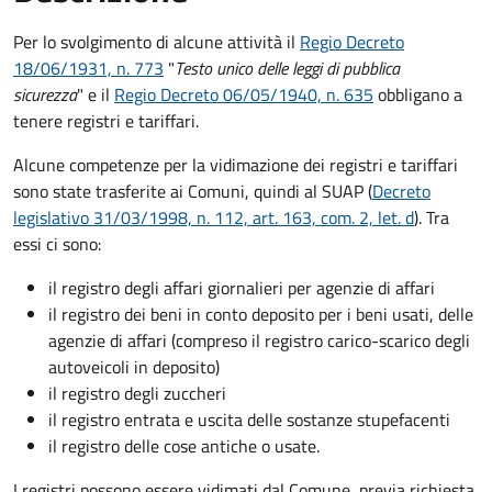
Per lo svolgimento di alcune attività il
Regio Decreto
18/06/1931, n. 773
"
Testo unico delle leggi di pubblica
sicurezza
" e il
Regio Decreto 06/05/1940, n. 635
obbligano a
tenere registri e tariffari.
Alcune competenze per la vidimazione dei registri e tariffari
sono state trasferite ai Comuni, quindi al SUAP (
Decreto
legislativo 31/03/1998, n. 112, art. 163, com. 2, let. d
). Tra
essi ci sono:
il registro degli affari giornalieri per agenzie di affari
il registro dei beni in conto deposito per i beni usati, delle
agenzie di affari (compreso il registro carico-scarico degli
autoveicoli in deposito)
il registro degli zuccheri
il registro entrata e uscita delle sostanze stupefacenti
il registro delle cose antiche o usate.
I registri possono essere vidimati dal Comune, previa richiesta