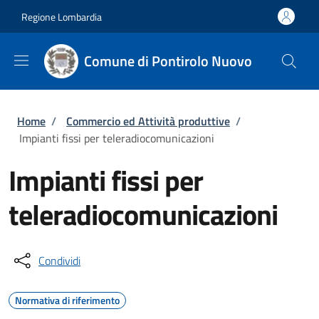
Salta al contenuto principale
Skip to footer content
Regione Lombardia
Comune di Pontirolo Nuovo
Briciole di pane
Home
/
Commercio ed Attività produttive
/
Impianti fissi per teleradiocomunicazioni
Impianti fissi per
teleradiocomunicazioni
Condividi
Normativa di riferimento