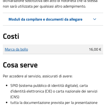
dichiarazione sostitutiva dell’atto di notorietà che la stessa
non sarà utilizzata per qualsiasi altro adempimento.
Moduli da compilare e documenti da allegare
Costi
Tipo di pagamento
Importo
Marca da bollo
16,00 €
Cosa serve
Per accedere al servizio, assicurati di avere:
SPID (sistema pubblico di identità digitale), carta
d’identità elettronica (CIE) o carta nazionale dei servizi
(CNS)
tutta la documentazione prevista per la presentazione