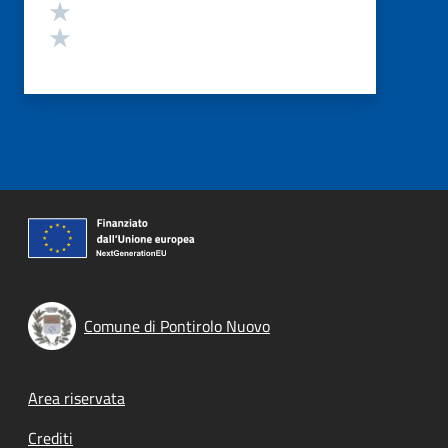
Valuta 2 stelle su 5
Valuta 1 stelle su 5
Comune di Pontirolo Nuovo
Footer menu
Area riservata
Crediti