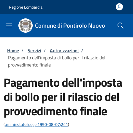
Salta al contenuto principale
Skip to footer content
Regione Lombardia
Comune di Pontirolo Nuovo
Briciole di pane
Home
/
Servizi
/
Autorizzazioni
/
Pagamento dell'imposta di bollo per il rilascio del
provvedimento finale
Pagamento dell'imposta
di bollo per il rilascio del
provvedimento finale
(
urn:nir:stato:legge:1990-08-07;241
)