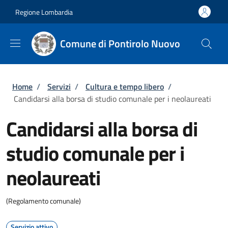
Salta al contenuto principale
Skip to footer content
Regione Lombardia
Comune di Pontirolo Nuovo
Briciole di pane
Home
/
Servizi
/
Cultura e tempo libero
/
Candidarsi alla borsa di studio comunale per i neolaureati
Candidarsi alla borsa di
studio comunale per i
neolaureati
(Regolamento comunale)
Servizio attivo